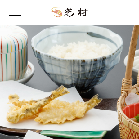
toggle
menu
天ぷら光村
おしながき
お持ち帰り
宴会予約
店舗案内